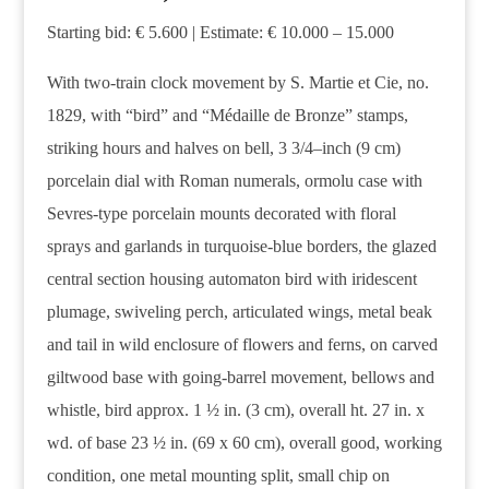
Starting bid: € 5.600 | Estimate: € 10.000 – 15.000
With two-train clock movement by S. Martie et Cie, no.
1829, with “bird” and “Médaille de Bronze” stamps,
striking hours and halves on bell, 3 3/4–inch (9 cm)
porcelain dial with Roman numerals, ormolu case with
Sevres-type porcelain mounts decorated with floral
sprays and garlands in turquoise-blue borders, the glazed
central section housing automaton bird with iridescent
plumage, swiveling perch, articulated wings, metal beak
and tail in wild enclosure of flowers and ferns, on carved
giltwood base with going-barrel movement, bellows and
whistle, bird approx. 1 ½ in. (3 cm), overall ht. 27 in. x
wd. of base 23 ½ in. (69 x 60 cm), overall good, working
condition, one metal mounting split, small chip on