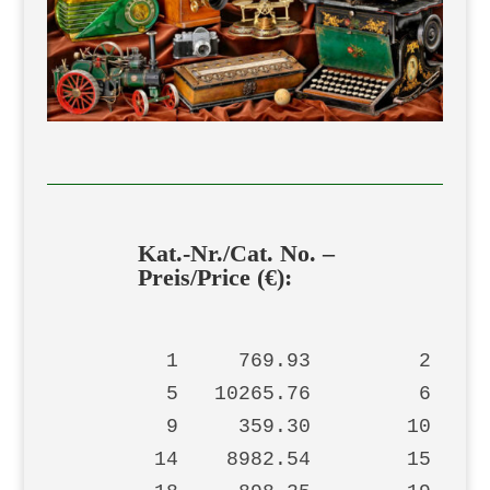
Kat.-Nr./Cat. No. –
Preis/Price (€):
         1     769.93         2    1
         5   10265.76         6    3
         9     359.30        10     
        14    8982.54        15    1