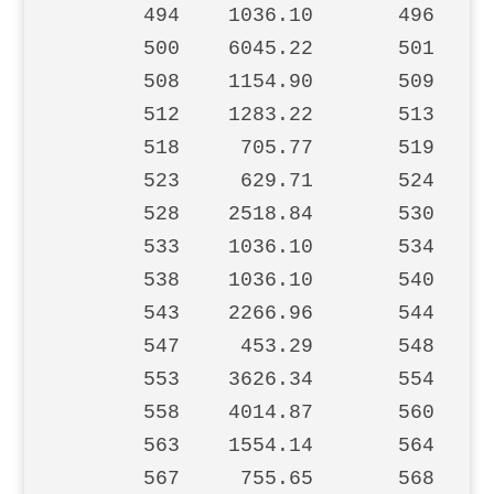
       494    1036.10       496    1
       500    6045.22       501     
       508    1154.90       509     
       512    1283.22       513    1
       518     705.77       519     
       523     629.71       524    1
       528    2518.84       530     
       533    1036.10       534     
       538    1036.10       540    4
       543    2266.96       544    1
       547     453.29       548     
       553    3626.34       554    1
       558    4014.87       560     
       563    1554.14       564     
       567     755.65       568     