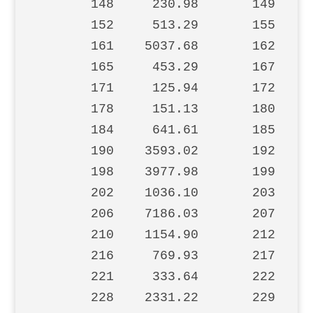
       148     230.98       149     
       152     513.29       155     
       161    5037.68       162     
       165     453.29       167     
       171     125.94       172     
       178     151.13       180     
       184     641.61       185     
       190    3593.02       192     
       198    3977.98       199    2
       202    1036.10       203    1
       206    7186.03       207    2
       210    1154.90       212     
       216     769.93       217     
       221     333.64       222     
       228    2331.22       229     