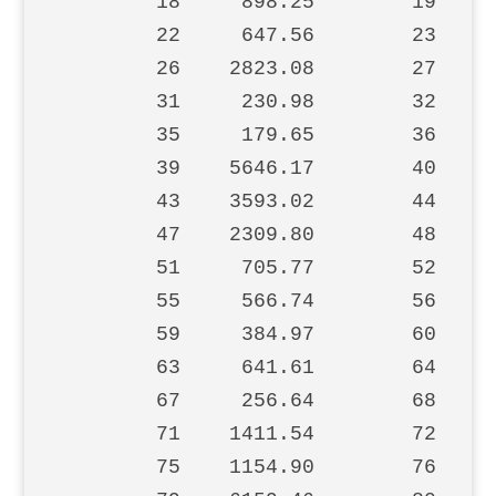
        18     898.25        19    1
        22     647.56        23     
        26    2823.08        27     
        31     230.98        32     
        35     179.65        36     
        39    5646.17        40     
        43    3593.02        44    1
        47    2309.80        48    1
        51     705.77        52     
        55     566.74        56     
        59     384.97        60    2
        63     641.61        64     
        67     256.64        68    2
        71    1411.54        72   10
        75    1154.90        76    2