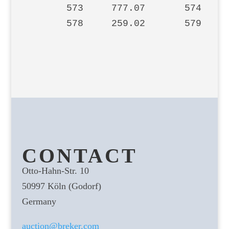
       573     777.07       574    2
       578     259.02       579    
CONTACT
Otto-Hahn-Str. 10
50997 Köln (Godorf)
Germany
auction@breker.com