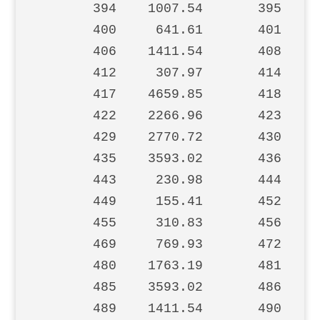
       394    1007.54       395    2
       400     641.61       401     
       406    1411.54       408    3
       412     307.97       414   44
       417    4659.85       418    2
       422    2266.96       423    2
       429    2770.72       430     
       435    3593.02       436    3
       443     230.98       444     
       449     155.41       452    1
       455     310.83       456     
       469     769.93       472     
       480    1763.19       481     
       485    3593.02       486    1
       489    1411.54       490    2