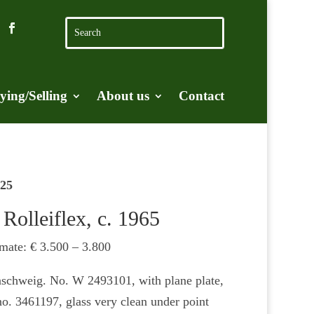
ying/Selling
About us
Contact
025
Rolleiflex, c. 1965
imate: € 3.500 – 3.800
schweig. No. W 2493101, with plane plate,
o. 3461197, glass very clean under point