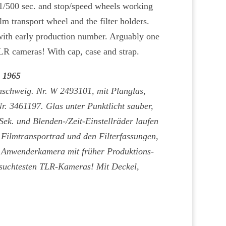
1/500 sec. and stop/speed wheels working
ilm transport wheel and the filter holders.
with early production number. Arguably one
LR cameras! With cap, case and strap.
m 1965
schweig. Nr. W 2493101, mit Planglas,
r. 3461197. Glas unter Punktlicht sauber,
k. und Blenden-/Zeit-Einstellräder laufen
Filmtransportrad und den Filterfassungen,
e Anwenderkamera mit früher Produktions-
suchtesten TLR-Kameras! Mit Deckel,