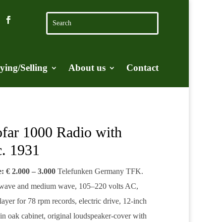
ying/Selling
About us
Contact
ofar 1000 Radio with
c. 1931
e: € 2.000 – 3.000
Telefunken Germany TFK.
ng wave and medium wave, 105–220 volts AC,
ayer for 78 rpm records, electric drive, 12-inch
 in oak cabinet, original loudspeaker-cover with