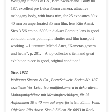
Wolfgang Simons & Co., Bern/Switzerland. Body no.
187, excellent pre-Leica 35mm camera, attractive
mahogany body, with brass trim, for 25 exposures 30 x
40 mm on unperforated 35 mm film, lens Rüo Anast.
Sico 3.5/6 cm no. 6893 in dial-set Compur, lens in good
condition under point light, shutter and film transport
working. – Literature: Michel Auer, “Kameras gestern
und heute”, p. 201. – A top collector’s item and great
exhibition piece in good, original condition!
Sico, 1922
Wolfgang Simons & Co., Bern/Schweiz. Serien-Nr. 187,
exzellente Vor-Leica-Normalfilmkamera in dekorativem
Mahagonigehäuse mit Messingbeschlägen, für 25
Aufnahmen 30 x 40 mm auf unperforiertem 35mm-Film.
Objektiv: Rüo Anast. Sico 3,5/6 cm Nr. 6893 in Rad-