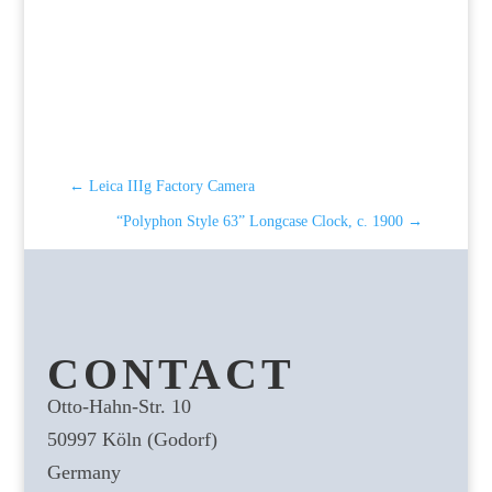
←
Leica IIIg Factory Camera
“Polyphon Style 63” Longcase Clock, c. 1900
→
CONTACT
Otto-Hahn-Str. 10
50997 Köln (Godorf)
Germany