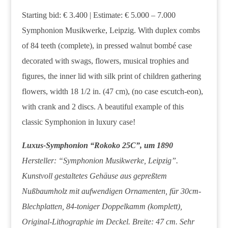
Starting bid: € 3.400 | Estimate: € 5.000 – 7.000
Symphonion Musikwerke, Leipzig. With duplex combs
of 84 teeth (complete), in pressed walnut bombé case
decorated with swags, flowers, musical trophies and
figures, the inner lid with silk print of children gathering
flowers, width 18 1/2 in. (47 cm), (no case escutch-eon),
with crank and 2 discs. A beautiful example of this
classic Symphonion in luxury case!
Luxus-Symphonion “Rokoko 25C”, um 1890
Hersteller: “Symphonion Musikwerke, Leipzig”.
Kunstvoll gestaltetes Gehäuse aus gepreßtem
Nußbaumholz mit aufwendigen Ornamenten, für 30cm-
Blechplatten, 84-toniger Doppelkamm (komplett),
Original-Lithographie im Deckel. Breite: 47 cm. Sehr