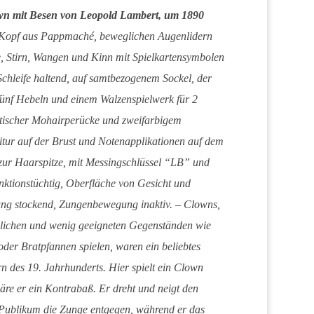
wn mit Besen von Leopold Lambert, um 1890
 Kopf aus Pappmaché, beweglichen Augenlidern
, Stirn, Wangen und Kinn mit Spielkartensymbolen
Schleife haltend, auf samtbezogenem Sockel, der
fünf Hebeln und einem Walzenspielwerk für 2
ntischer Mohairperücke und zweifarbigem
itur auf der Brust und Notenapplikationen auf dem
zur Haarspitze, mit Messingschlüssel “LB” und
nktionstüchtig, Oberfläche von Gesicht und
ung stockend, Zungenbewegung inaktiv. – Clowns,
lichen und wenig geeigneten Gegenständen wie
er Bratpfannen spielen, waren ein beliebtes
 des 19. Jahrhunderts. Hier spielt ein Clown
wäre er ein Kontrabaß. Er dreht und neigt den
m Publikum die Zunge entgegen, während er das