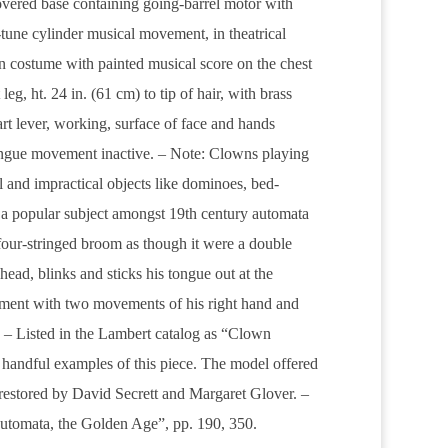
vered base containing going-barrel motor with
-tune cylinder musical movement, in theatrical
n costume with painted musical score on the chest
leg, ht. 24 in. (61 cm) to tip of hair, with brass
t lever, working, surface of face and hands
tongue movement inactive. – Note: Clowns playing
 and impractical objects like dominoes, bed-
a popular subject amongst 19th century automata
four-stringed broom as though it were a double
head, blinks and sticks his tongue out at the
ument with two movements of his right hand and
ft. – Listed in the Lambert catalog as “Clown
handful examples of this piece. The model offered
restored by David Secrett and Margaret Glover. –
“Automata, the Golden Age”, pp. 190, 350.