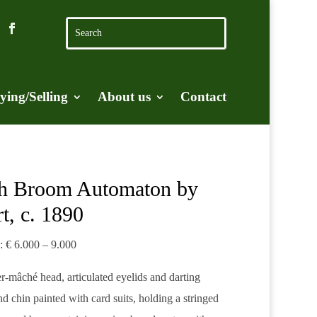
ying/Selling
About us
Contact
th Broom Automaton by
t, c. 1890
e: € 6.000 – 9.000
er-mâché head, articulated eyelids and darting
d chin painted with card suits, holding a stringed