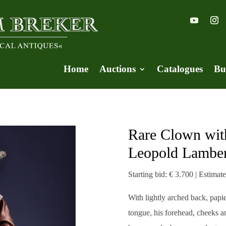
Home
Auctions
Catalogues
Bu
Rare Clown wi
Leopold Lamber
Starting bid: € 3.700 | Estimat
With lightly arched back, papi
tongue, his forehead, cheeks an