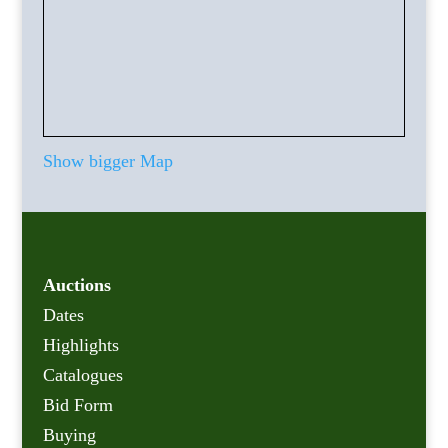
Show bigger Map
Auctions
Dates
Highlights
Catalogues
Bid Form
Buying