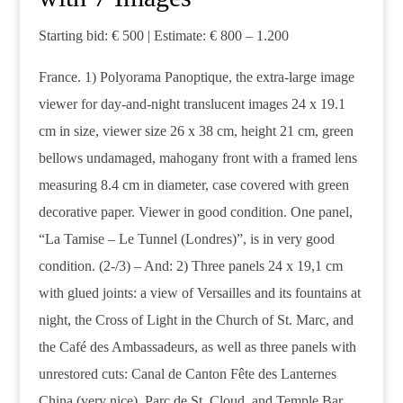
Starting bid: € 500 | Estimate: € 800 – 1.200
France. 1) Polyorama Panoptique, the extra-large image
viewer for day-and-night translucent images 24 x 19.1
cm in size, viewer size 26 x 38 cm, height 21 cm, green
bellows undamaged, mahogany front with a framed lens
measuring 8.4 cm in diameter, case covered with green
decorative paper. Viewer in good condition. One panel,
“La Tamise – Le Tunnel (Londres)”, is in very good
condition. (2-/3) – And: 2) Three panels 24 x 19,1 cm
with glued joints: a view of Versailles and its fountains at
night, the Cross of Light in the Church of St. Marc, and
the Café des Ambassadeurs, as well as three panels with
unrestored cuts: Canal de Canton Fête des Lanternes
China (very nice), Parc de St. Cloud, and Temple Bar