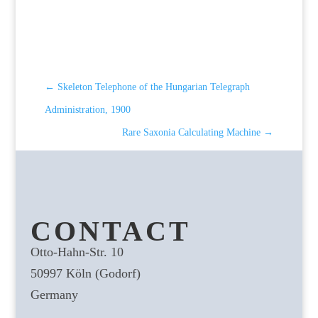
←
Skeleton Telephone of the Hungarian Telegraph
Administration, 1900
Rare Saxonia Calculating Machine
→
CONTACT
Otto-Hahn-Str. 10
50997 Köln (Godorf)
Germany