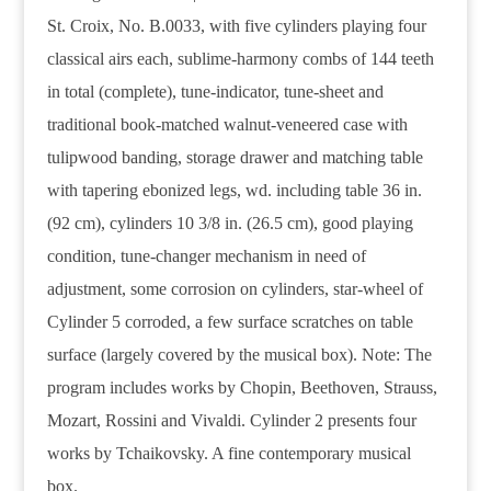
St. Croix, No. B.0033, with five cylinders playing four
classical airs each, sublime-harmony combs of 144 teeth
in total (complete), tune-indicator, tune-sheet and
traditional book-matched walnut-veneered case with
tulipwood banding, storage drawer and matching table
with tapering ebonized legs, wd. including table 36 in.
(92 cm), cylinders 10 3/8 in. (26.5 cm), good playing
condition, tune-changer mechanism in need of
adjustment, some corrosion on cylinders, star-wheel of
Cylinder 5 corroded, a few surface scratches on table
surface (largely covered by the musical box). Note: The
program includes works by Chopin, Beethoven, Strauss,
Mozart, Rossini and Vivaldi. Cylinder 2 presents four
works by Tchaikovsky. A fine contemporary musical
box.