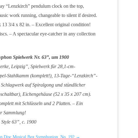
ay “Lenzkirch” pendulum clock on the top,
usic work running, changeable to silent if desired.
13 3/4 x 82 in. – Excellent original condition!
cs. – A spectacular eye-catcher in any collection
yphon Spielwerk Nr. 63”, um 1900
rke, Leipzig”, Spielwerk für 28,1-cm-
ppel-Stahlkamm (komplett!), 13-Tage-“Lenzkirch”-
 Schlagwerk auf Spiralgong und stündlicher
schaltbar), Eichengehäuse (52 x 35 x 207 cm).
omplett mit Schlüsseln und 2 Platten. – Ein
der Sammlung!
Style 63”, c. 1900
op Disc Musical Box Symphonion, No. 192
→