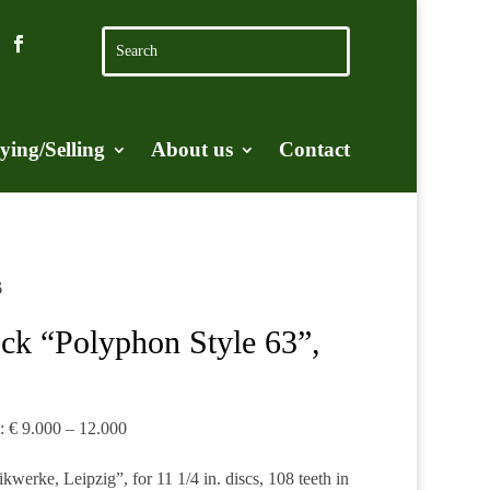
ying/Selling
About us
Contact
6
ck “Polyphon Style 63”,
e: € 9.000 – 12.000
erke, Leipzig”, for 11 1/4 in. discs, 108 teeth in