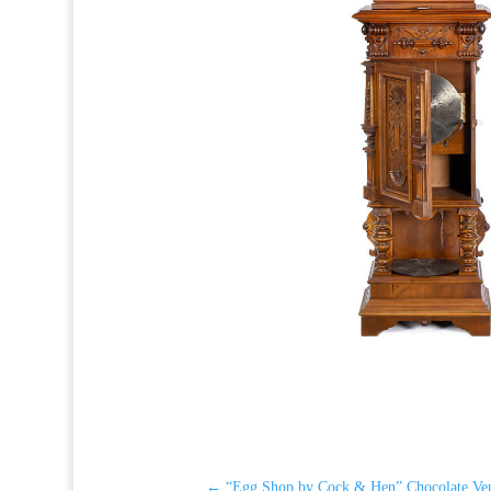
←
“Egg Shop by Cock & Hen” Chocolate Ve