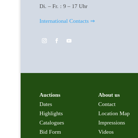
Di. – Fr. : 9 – 17 Uhr
International Contacts ⇒
Auctions
About us
Dates
Contact
Highlights
Location Map
Catalogues
Impressions
Bid Form
Videos