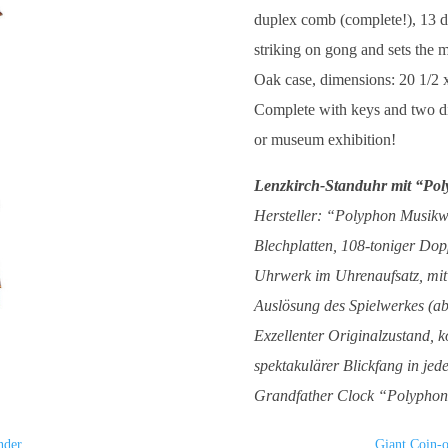
duplex comb (complete!), 13 d
striking on gong and sets the m
Oak case, dimensions: 20 1/2 x 
Complete with keys and two dis
or museum exhibition!
Lenzkirch-Standuhr mit “Pol
Hersteller: “Polyphon Musikwe
Blechplatten, 108-toniger Do
Uhrwerk im Uhrenaufsatz, mit
Auslösung des Spielwerkes (ab
Exzellenter Originalzustand, k
spektakulärer Blickfang in je
Grandfather Clock “Polyphon 
nder
Giant Coin-