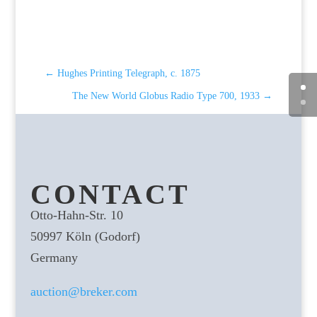
←
Hughes Printing Telegraph, c. 1875
The New World Globus Radio Type 700, 1933
→
CONTACT
Otto-Hahn-Str. 10
50997 Köln (Godorf)
Germany
auction@breker.com