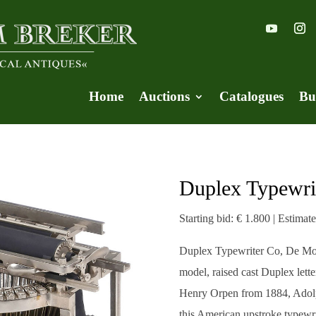
Home
Auctions
Catalogues
Bu
Duplex Typewri
Starting bid: € 1.800 | Estimat
Duplex Typewriter Co, De Moin
model, raised cast Duplex lett
Henry Orpen from 1884, Adolp
this American upstroke typewr