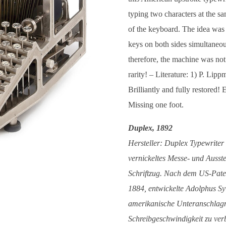
typing two characters at the sa
of the keyboard. The idea was 
keys on both sides simultaneou
therefore, the machine was not
rarity! – Literature: 1) P. Lip
Brilliantly and fully restored
Missing one foot.
Duplex, 1892
Hersteller: Duplex Typewriter
vernickeltes Messe- und Ausst
Schriftzug. Nach dem US-Paten
1884, entwickelte Adolphus Sy
amerikanische Unteranschlagm
Schreibgeschwindigkeit zu ver