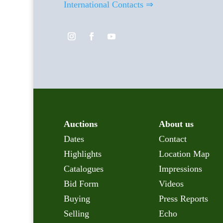
International Contacts ⇒
Auctions
About us
Dates
Contact
Highlights
Location Map
Catalogues
Impressions
Bid Form
Videos
Buying
Press Reports
Selling
Echo