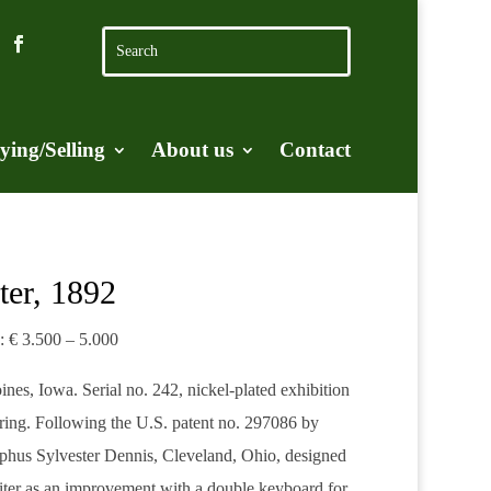
ying/Selling
About us
Contact
ter, 1892
e: € 3.500 – 5.000
es, Iowa. Serial no. 242, nickel-plated exhibition
ering. Following the U.S. patent no. 297086 by
hus Sylvester Dennis, Cleveland, Ohio, designed
iter as an improvement with a double keyboard for