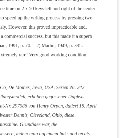
me time on 2 x 50 keys left and right of the center
to speed up the writing process by pressing two
sly. However, this proved impracticable and,
 a commercial success, but this made it a superb
pman, 1991, p. 70. – 2) Martin, 1949, p. 395. –
! Extremely rare! Very good working condition.
 Co, De Moines, Iowa, USA. Serien-Nr. 242,
ellungsmodell, erhaben gegossener Duplex-
t-Nr. 297086 von Henry Orpen, datiert 15. April
lvester Dennis, Cleveland, Ohio, diese
aschine. Grundidee war, die
bessern, indem man auf einem links und rechts