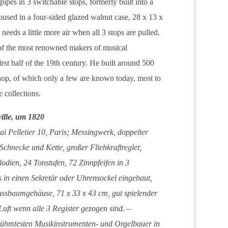
pipes in 3 switchable stops, formerly built into a
oused in a four-sided glazed walnut case, 28 x 13 x
needs a little more air when all 3 stops are pulled.
of the most renowned makers of musical
irst half of the 19th century. He built around 500
hop, of which only a few are known today, most to
 collections.
ille, um 1820
i Pelletier 10, Paris; Messingwerk, doppelter
Schnecke und Kette, großer Fliehkraftregler,
lodien, 24 Tonstufen, 72 Zinnpfeifen in 3
s in einen Sekretär oder Uhrensockel eingebaut,
 Nussbaumgehäuse, 71 x 33 x 43 cm, gut spielender
uft wenn alle 3 Register gezogen sind. –
rühmtesten Musikinstrumenten- und Orgelbauer in