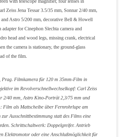
een with telescope magnifier, four lenses in
arl Zeiss Jena Tessar 3.5/35 mm, Sonnar 2/40 mm,
m and Astro 5/200 mm, decorative Bell & Howell
th adapter for Cinephon Slechta camera and
dro head and wood legs, missing crank, electrical
en the camera is stationary, the ground-glass
ad of the film.
a, Prag. Filmkamera für 120 m 35mm-Film in
bjektive im Revolverschnellwechselkopf: Carl Zeiss
r 2/40 mm, Astro Kino-Porträt 2,3/75 mm und
: Film als Mattscheibe über Fernrohrlupe am
zur Ausschnittbestimmung statt des Films eine
den. Schrittschaltwerk: Doppelgreifer. Antrieb
n Elektromotor oder eine Anschlußmöglichkeit für