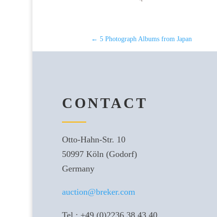
←
5 Photograph Albums from Japan
CONTACT
Otto-Hahn-Str. 10
50997 Köln (Godorf)
Germany
auction@breker.com
Tel.: +49 (0)2236 38 43 40