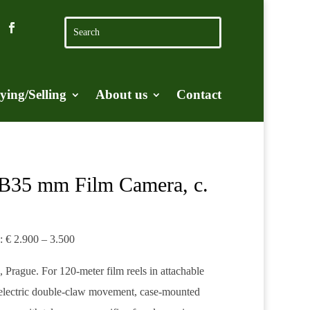
ying/Selling
About us
Contact
B35 mm Film Camera, c.
e: € 2.900 – 3.500
Prague. For 120-meter film reels in attachable
r electric double-claw movement, case-mounted