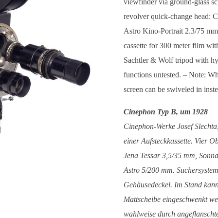
viewfinder via ground-glass scr
revolver quick-change head: C
Astro Kino-Portrait 2.3/75 m
cassette for 300 meter film wi
Sachtler & Wolf tripod with hy
functions untested. – Note: Wh
screen can be swiveled in inste
Cinephon Typ B, um 1928
Cinephon-Werke Josef Slecht
einer Aufsteckkassette. Vier O
Jena Tessar 3,5/35 mm, Sonna
Astro 5/200 mm. Suchersystem
Gehäusedeckel. Im Stand kann 
Mattscheibe eingeschwenkt wer
wahlweise durch angeflanschte