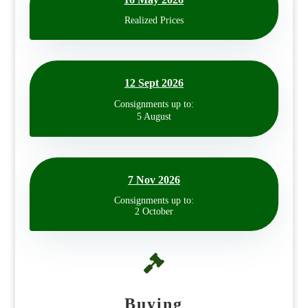
Realized Prices
12 Sept 2026
Consignments up to:
5 August
7 Nov 2026
Consignments up to:
2 October

Buying